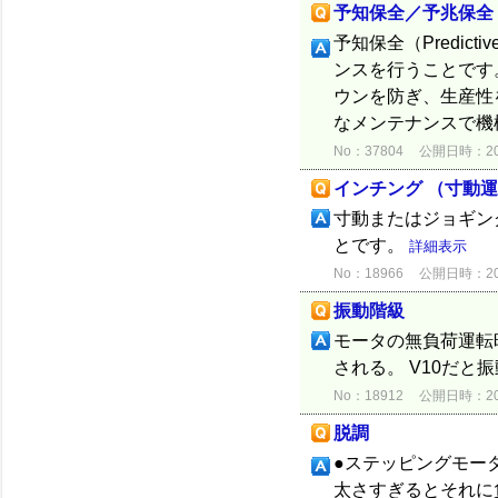
予知保全／予兆保全
予知保全（Predic
ンスを行うことです
ウンを防ぎ、生産性
なメンテナンスで機械
No：37804
公開日時：2020
インチング （寸動
寸動またはジョギン
とです。
詳細表示
No：18966
公開日時：2015
振動階級
モータの無負荷運転
される。 V10だと
No：18912
公開日時：2015
脱調
●ステッピングモー
太さすぎるとそれに