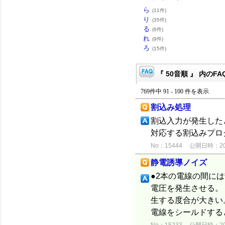
ら
(11件)
り
(35件)
る
(6件)
れ
(9件)
ろ
(15件)
『 50音順 』 内のFA
769件中 91 - 100 件を表示
割込み処理
割込入力が発生した
対応する割込みプロ
No：15444
公開日時：2012
静電誘導ノイズ
●2本の電線の間に
電圧を発生させる。
生する度合が大きい。
電線をシールドすると