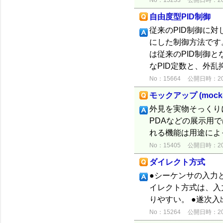
No：15233
公開日時：2012
自由度型PID制御
従来のPID制御に
にした制御方法です。
は従来のPID制御と
なPID定数と、外乱
No：15664
公開日時：2012
モックアップ (mock-
外見を実物そっくり
PDAなどの展示用
れる機能は用途によ
No：15405
公開日時：2012
ダイレクト方式
●シーケンサの入力
イレクト方式は、入
りやすい。 ●遂次
No：15264
公開日時：2012