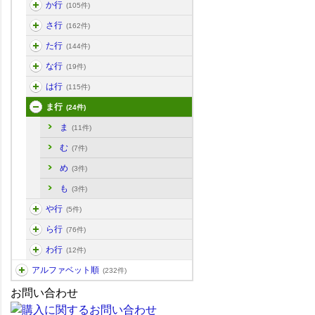
か行
(105件)
さ行
(162件)
た行
(144件)
な行
(19件)
は行
(115件)
ま行
(24件)
ま
(11件)
む
(7件)
め
(3件)
も
(3件)
や行
(5件)
ら行
(76件)
わ行
(12件)
アルファベット順
(232件)
お問い合わせ