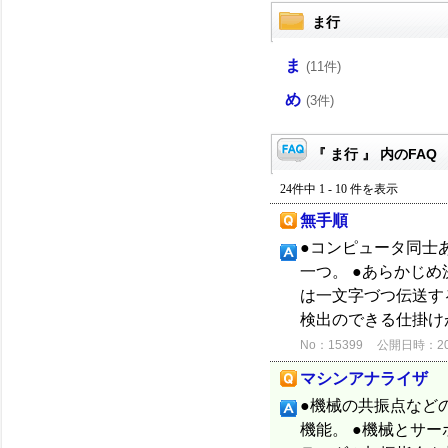
ま行
ま
(11件)
め
(3件)
『 ま行 』 内のFAQ
24件中 1 - 10 件を表示
無手順
●コンピュータ同士
一つ。 ●あらかじ
は一文字づつ伝送す
検出のできる仕掛けが
No：15399
公開日時：2012
マシンアナライザ
●機械の共振点など
機能。 ●機械とサーボ