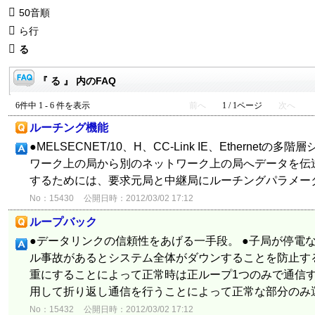
50音順
ら行
る
『 る 』 内のFAQ
6件中 1 - 6 件を表示
前へ
1 / 1ページ
次へ
ルーチング機能
●MELSECNET/10、H、CC-Link IE、Etherne
ワーク上の局から別のネットワーク上の局へデータを伝送
するためには、要求元局と中継局にルーチングパラメー
No：15430
公開日時：2012/03/02 17:12
ループバック
●データリンクの信頼性をあげる一手段。 ●子局が停電
ル事故があるとシステム全体がダウンすることを防止する
重にすることによって正常時は正ループ1つのみで通信
用して折り返し通信を行うことによって正常な部分のみ
No：15432
公開日時：2012/03/02 17:12