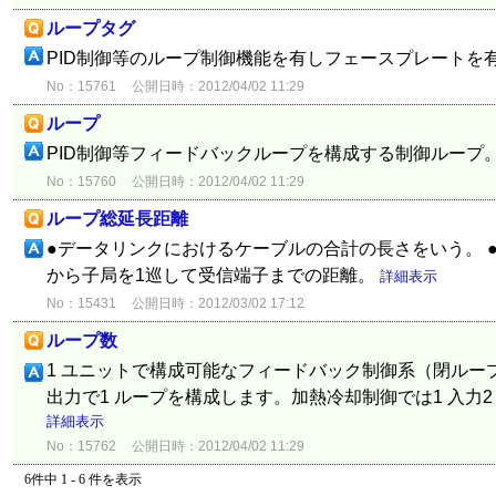
ループタグ
PID制御等のループ制御機能を有しフェースプレートを
No：15761
公開日時：2012/04/02 11:29
ループ
PID制御等フィードバックループを構成する制御ループ
No：15760
公開日時：2012/04/02 11:29
ループ総延長距離
●データリンクにおけるケーブルの合計の長さをいう。 
から子局を1巡して受信端子までの距離。
詳細表示
No：15431
公開日時：2012/03/02 17:12
ループ数
1 ユニットで構成可能なフィードバック制御系（閉ループ
出力で1 ループを構成します。加熱冷却制御では1 入力2
詳細表示
No：15762
公開日時：2012/04/02 11:29
6件中 1 - 6 件を表示