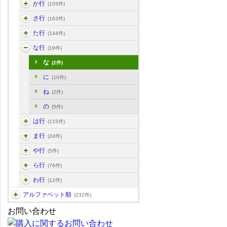
か行
(105件)
さ行
(162件)
た行
(144件)
な行
(19件)
な
(2件)
に
(10件)
ね
(2件)
の
(5件)
は行
(115件)
ま行
(24件)
や行
(5件)
ら行
(76件)
わ行
(12件)
アルファベット順
(232件)
お問い合わせ