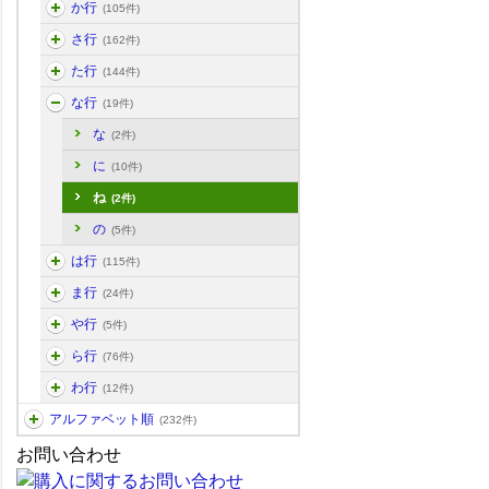
か行
(105件)
さ行
(162件)
た行
(144件)
な行
(19件)
な
(2件)
に
(10件)
ね
(2件)
の
(5件)
は行
(115件)
ま行
(24件)
や行
(5件)
ら行
(76件)
わ行
(12件)
アルファベット順
(232件)
お問い合わせ