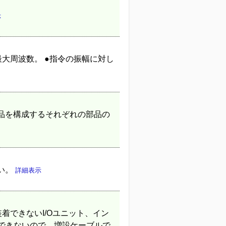
示
大周波数。 ●指令の振幅に対し
品を構成するそれぞれの部品の
い。
詳細表示
着できないI/Oユニット、イン
着できないので、増設ケーブルで