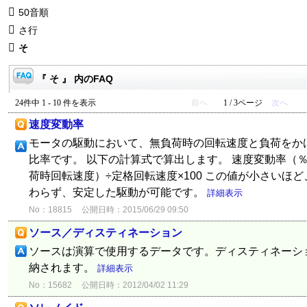
50音順
さ行
そ
『 そ 』 内のFAQ
24件中 1 - 10 件を表示
前へ
1 / 3ページ
次へ
速度変動率
モータの駆動において、無負荷時の回転速度と負荷をか
比率です。 以下の計算式で算出します。 速度変動率（％
荷時回転速度）÷定格回転速度×100 この値が小さいほ
わらず、安定した駆動が可能です。
詳細表示
No：18815
公開日時：2015/06/29 09:50
ソース／ディスティネーション
ソースは演算で使用するデータです。ディスティネーシ
納されます。
詳細表示
No：15682
公開日時：2012/04/02 11:29