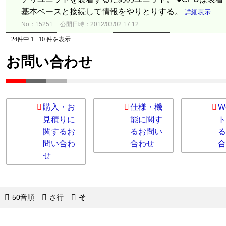
基本ベースと接続して情報をやりとりする。
詳細表示
No：15251
公開日時：2012/03/02 17:12
24件中 1 - 10 件を表示
お問い合わせ
購入・お
仕様・機
W
見積りに
能に関す
ト
関するお
るお問い
る
問い合わ
合わせ
合
せ
50音順
さ行
そ