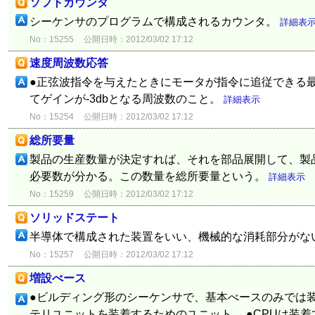
ソフトカウンタ
シーケンサのプログラムで構成されるカウンタ。
詳細表
No：15255
公開日時：2012/03/02 17:12
速度周波数応答
●正弦波指令を与えたときにモータが指令に追従できる最
てゲインが-3dbとなる周波数のこと。
詳細表示
No：15254
公開日時：2012/03/02 17:12
総所要量
製品の生産数量が決定すれば、それを部品展開して、製
必要数が分かる。この数量を総所要量という。
詳細表示
No：15259
公開日時：2012/03/02 17:12
ソリッドステート
半導体で構成された装置をいい、機械的な消耗部分がな
No：15257
公開日時：2012/03/02 17:12
増設べース
●ビルディング形のシーケンサで、基本べースのみでは装
テリユニットを装着するためのユニット。 ●CPUは装