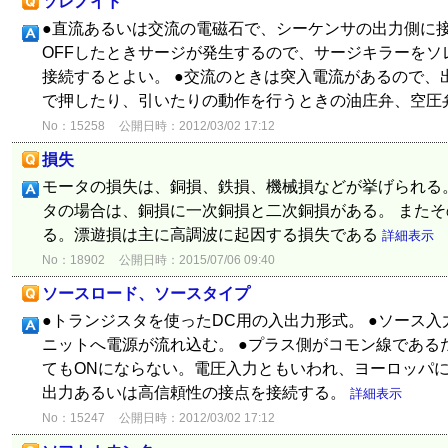
ソレノイド
●直流あるいは交流の電磁石で、シーケンサの出力側に接
OFFしたときサージが発生するので、サージキラーをソ
接続するとよい。 ●交流のときは突入電流があるので、
で押したり、引いたりの動作を行うときの油庄弁、空圧弁をO
No：15258
公開日時：2012/03/02 17:12
損失
モータの損失は、銅損、鉄損、機械損などが挙げられる
タの場合は、銅損に一次銅損と二次銅損がある。 また
る。漂遊損は主に高調波に起因する損失である
詳細表示
No：18902
公開日時：2015/07/06 09:40
ソースロード、ソースタイプ
●トランジスタを使ったDC用の入出力形式。 ●ソース入
ニットへ電源が流れ込む。 ●プラス側がコモン線である
てもONにならない。電圧入力ともいわれ、ヨーロッパに
出力あるいは高信頼性の接点を接続する。
詳細表示
No：15247
公開日時：2012/03/02 17:12