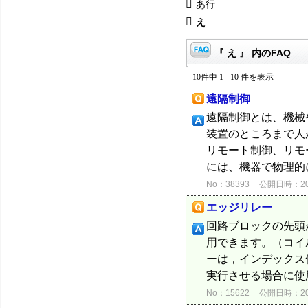
あ行
え
『 え 』 内のFAQ
10件中 1 - 10 件を表示
遠隔制御
遠隔制御とは、機械
装置のところまで人
リモート制御、リモ
には、機器で物理的
No：38393
公開日時：2021
エッジリレー
回路ブロックの先頭
用できます。（コイ
ーは，インデックス
実行させる場合に使
No：15622
公開日時：2012