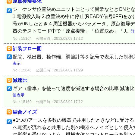
原点復帰要求
シーケンサ位置決めユニットにとって異常なときONとな
1.電源投入時 2.位置決め中に停止(READY信号0FF)を
号が0Nしたとき 4.周辺機器からパラメータ、原点復帰デ
器のテストモード中で「原点復帰」「位置決め」「J...
詳
No：15164
公開日時：2012/03/02 17:12
計装フロー図
配管、検出器、操作端、調節計等を記号で表示した制御
表示
No：15646
公開日時：2012/04/02 11:29
減速比
ギア（歯車）を使って速度を減速する場合の比率 減速比
細表示
No：15160
公開日時：2012/03/02 17:12
結合ノイズ
●1つのアースを多数の機器で共用したときなどに受ける
へ電流が流れると共用した別の機器へノイズとして侵入す
の影響を受けないよう、機械本体とコントローラを別々