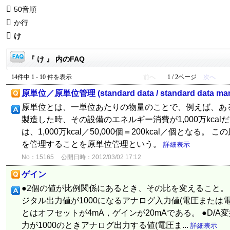
50音順
か行
け
『 け 』 内のFAQ
14件中 1 - 10 件を表示
前へ
1 / 2ページ
次へ
原単位／原単位管理 (standard data / standard data ma
原単位とは、一単位あたりの物量のことで、例えば、ある生
製造した時、その設備のエネルギー消費が1,000万kca
は、1,000万kcal／50,000個＝200kcal／個となる
を管理することを原単位管理という。
詳細表示
No：15165
公開日時：2012/03/02 17:12
ゲイン
●2個の値が比例関係にあるとき、その比を変えること。 
ジタル出力値が1000になるアナログ入力値(電圧または電流
とはオフセットが4mA，ゲインが20mAである。 ●D/
力が1000のときアナログ出力する値(電圧ま...
詳細表示