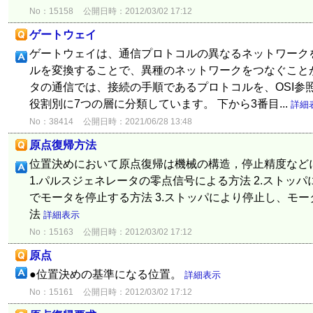
No：15158
公開日時：2012/03/02 17:12
ゲートウェイ
ゲートウェイは、通信プロトコルの異なるネットワーク
ルを変換することで、異種のネットワークをつなぐこと
タの通信では、接続の手順であるプロトコルを、OSI参
役割別に7つの層に分類しています。 下から3番目...
詳細
No：38414
公開日時：2021/06/28 13:48
原点復帰方法
位置決めにおいて原点復帰は機械の構造，停止精度など
1.パルスジェネレータの零点信号による方法 2.ストッ
でモータを停止する方法 3.ストッパにより停止し、モ
法
詳細表示
No：15163
公開日時：2012/03/02 17:12
原点
●位置決めの基準になる位置。
詳細表示
No：15161
公開日時：2012/03/02 17:12