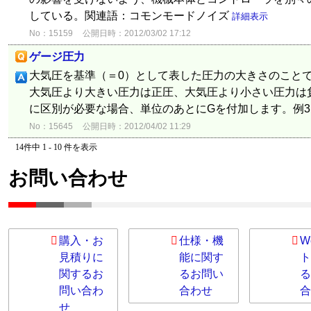
している。関連語：コモンモードノイズ
詳細表示
No：15159
公開日時：2012/03/02 17:12
ゲージ圧力
大気圧を基準（＝0）として表した圧力の大きさのこと
大気圧より大きい圧力は正圧、大気圧より小さい圧力は
に区別が必要な場合、単位のあとにGを付加します。例3k
No：15645
公開日時：2012/04/02 11:29
14件中 1 - 10 件を表示
お問い合わせ
購入・お
仕様・機
W
見積りに
能に関す
ト
関するお
るお問い
る
問い合わ
合わせ
合
せ