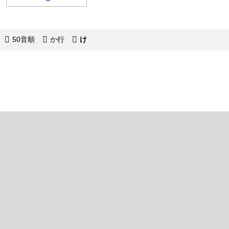
50音順
か行
け