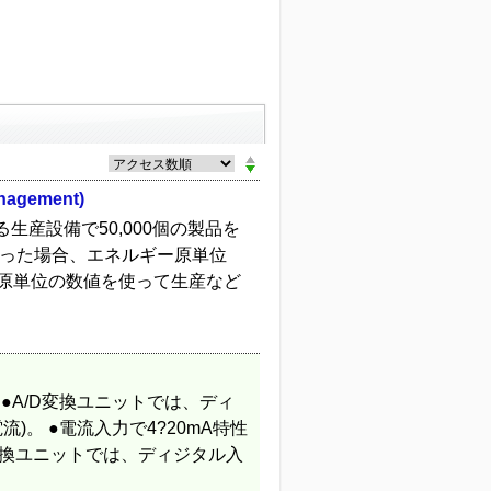
nagement)
産設備で50,000個の製品を
lだった場合、エネルギー原単位
。 この原単位の数値を使って生産など
●A/D変換ユニットでは、ディ
)。 ●電流入力で4?20mA特性
A変換ユニットでは、ディジタル入