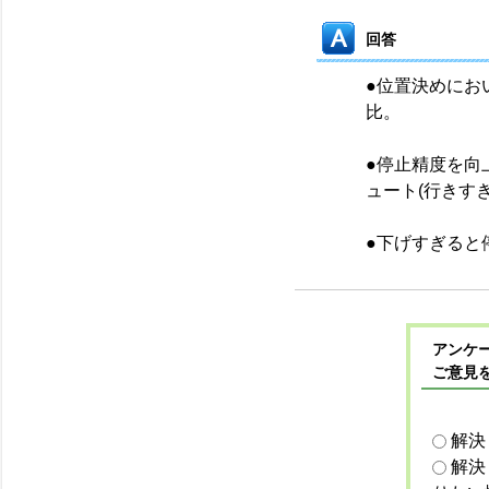
回答
●位置決めにお
比。
●停止精度を向
ュート(行きす
●下げすぎると
アンケー
ご意見
解決
解決