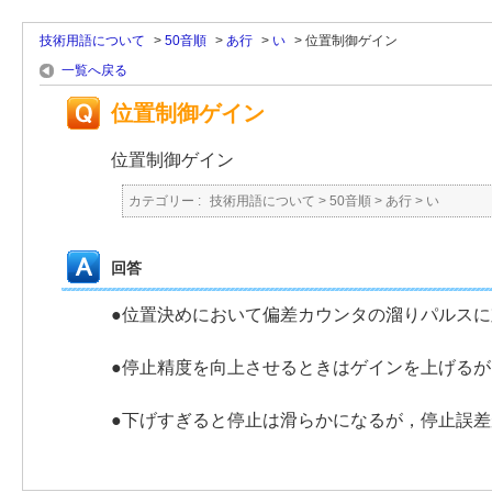
技術用語について
>
50音順
>
あ行
>
い
>
位置制御ゲイン
一覧へ戻る
位置制御ゲイン
位置制御ゲイン
カテゴリー :
技術用語について
>
50音順
>
あ行
>
い
回答
●位置決めにおいて偏差カウンタの溜りパルス
●停止精度を向上させるときはゲインを上げるが
●下げすぎると停止は滑らかになるが，停止誤