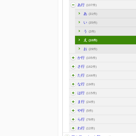
あ行
(107件)
あ
(31件)
い
(35件)
う
(2件)
え
(10件)
お
(29件)
か行
(105件)
さ行
(162件)
た行
(144件)
な行
(19件)
は行
(115件)
ま行
(24件)
や行
(5件)
ら行
(76件)
わ行
(12件)