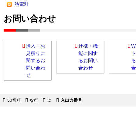
熱電対
お問い合わせ
購入・お
仕様・機
W
見積りに
能に関す
ト
関するお
るお問い
る
問い合わ
合わせ
合
せ
50音順
な行
に
入出力番号