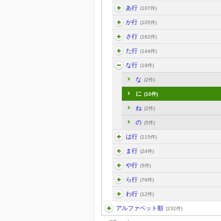
あ行
(107件)
か行
(105件)
さ行
(162件)
た行
(144件)
な行
(19件)
な
(2件)
に
(10件)
ね
(2件)
の
(5件)
は行
(115件)
ま行
(24件)
や行
(5件)
ら行
(76件)
わ行
(12件)
アルファベット順
(232件)