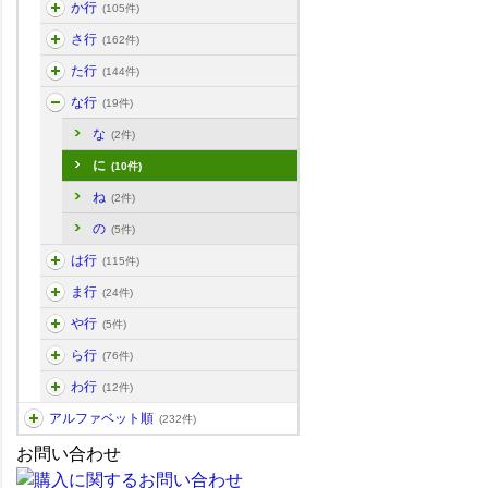
か行
(105件)
さ行
(162件)
た行
(144件)
な行
(19件)
な
(2件)
に
(10件)
ね
(2件)
の
(5件)
は行
(115件)
ま行
(24件)
や行
(5件)
ら行
(76件)
わ行
(12件)
アルファベット順
(232件)
お問い合わせ