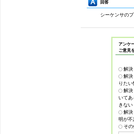
回答
シーケンサのプ
アンケー
ご意見
解決
解決
りたい
解決
いてあ
きない
解決
明が不
その