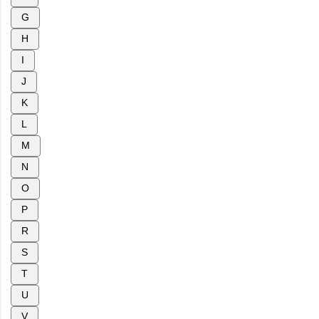
G
H
I
J
K
L
M
N
O
P
R
S
T
U
V