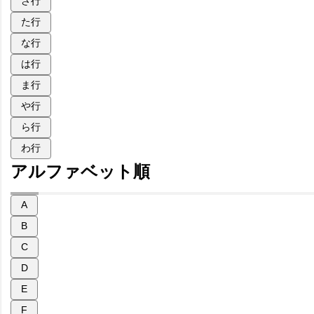
さ行
た行
な行
は行
ま行
や行
ら行
わ行
アルファベット順
A
B
C
D
E
F