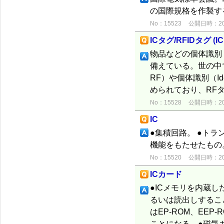
の国際規格を作製す
No：15523
公開日時：2012
ICタグ/RFIDタグ (IC ta
物品などの個体識別（I
備えている。世の中で
RF）や個体識別（Id
められており、RFタグ
No：15528
公開日時：2012
IC
●集積回路。 ●ト
機能をもたせたもの
No：15520
公開日時：2012
ICカード
●ICメモリを内蔵
るいは読出しするこ
はEP-ROM、EE
ことになる。●磁気カ