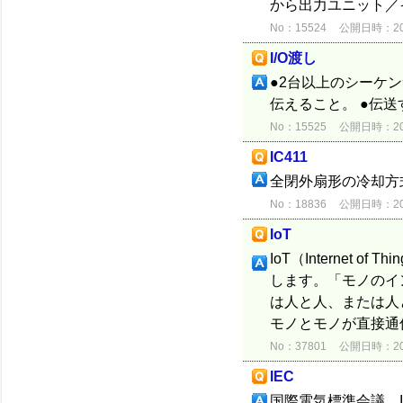
から出力ユニット／
No：15524
公開日時：2012
I/O渡し
●2台以上のシーケ
伝えること。 ●伝
No：15525
公開日時：2012
IC411
全閉外扇形の冷却方
No：18836
公開日時：2015
IoT
IoT（Internet
します。「モノのイ
は人と人、または人
モノとモノが直接通信
No：37801
公開日時：2020
IEC
国際電気標準会議。Inter