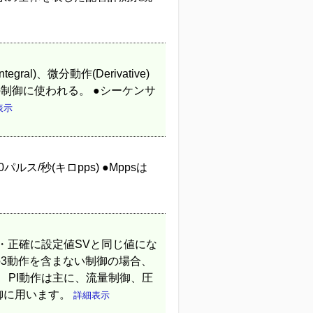
ral)、微分動作(Derivative)
制御に使われる。 ●シーケンサ
表示
00パルス/秒(キロpps) ●Mppsは
・正確に設定値SVと同じ値にな
の3動作を含まない制御の場合、
。 PI動作は主に、流量制御、圧
御に用います。
詳細表示