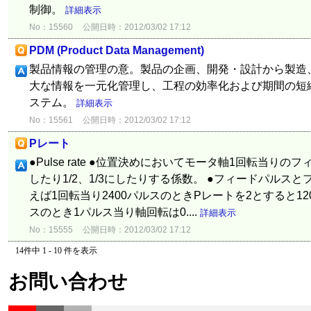
制御。
詳細表示
No：15560
公開日時：2012/03/02 17:12
PDM (Product Data Management)
製品情報の管理の意。製品の企画、開発・設計から製造
大な情報を一元化管理し、工程の効率化および期間の短
ステム。
詳細表示
No：15561
公開日時：2012/03/02 17:12
Pレート
●Pulse rate ●位置決めにおいてモータ軸1回転当り
したり1/2、1/3にしたりする係数。 ●フィードパルス
えば1回転当り2400パルスのときPレートを2とすると12
スのとき1パルス当り軸回転は0....
詳細表示
No：15555
公開日時：2012/03/02 17:12
14件中 1 - 10 件を表示
お問い合わせ