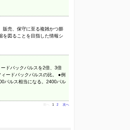
、販売、保守に至る複雑かつ膨
縮を図ることを目指した情報シ
のフィードバックパルスを2倍、3倍
とフィードバックパルスの比。 ●例
00パルス相当になる。2400パル
前へ
1
2
次へ