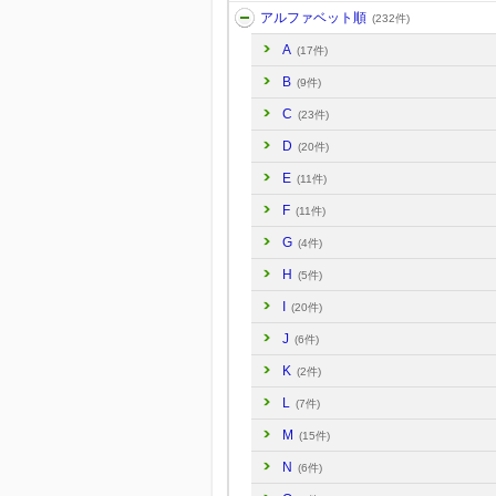
アルファベット順
(232件)
A
(17件)
B
(9件)
C
(23件)
D
(20件)
E
(11件)
F
(11件)
G
(4件)
H
(5件)
I
(20件)
J
(6件)
K
(2件)
L
(7件)
M
(15件)
N
(6件)