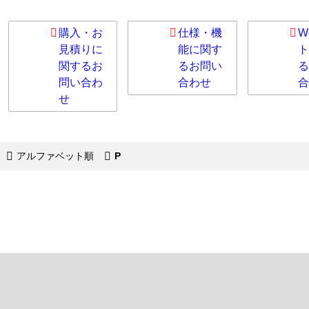
購入・お
仕様・機
W
見積りに
能に関す
ト
関するお
るお問い
る
問い合わ
合わせ
合
せ
アルファベット順
P