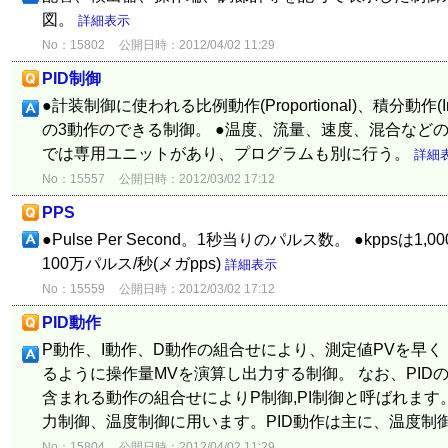
図。
詳細表示
No：15802
公開日時：2012/04/02 11:29
PID制御
●計装制御に使われる比例動作(Proportional)、積分動作(Integ
の3動作のできる制御。 ●温度、流量、速度、混合などの
では専用ユニットがあり、プログラムも別に行う。
詳細
No：15557
公開日時：2012/03/02 17:12
PPS
●Pulse Per Second。1秒当りのパルス数。 ●kppsは1,0
100万パルス/秒(メガpps)
詳細表示
No：15559
公開日時：2012/03/02 17:12
PID動作
P動作、I動作、D動作の組合せにより、測定値PVを早く
るように操作量MVを演算し出力する制御。 なお、PID
含まれる動作の組合せによりP制御,PI制御と呼ばれます
力制御、温度制御に用います。PID動作は主に、温度制
No：15804
公開日時：2012/04/02 11:29