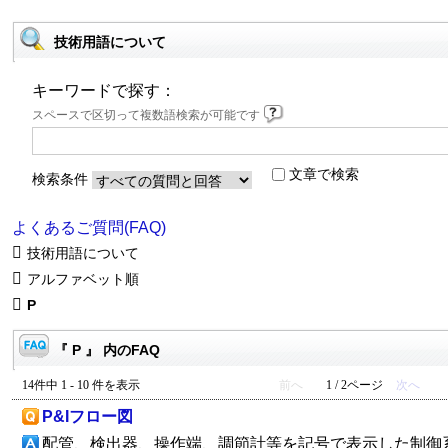
技術用語について
キーワードで探す：
スペースで区切って複数語検索が可能です
文章で検索
検索条件
よくあるご質問(FAQ)
技術用語について
アルファベット順
P
『 P 』 内のFAQ
14件中 1 - 10 件を表示
前へ
1 / 2ページ
次へ
P&Iフロー図
配管、検出器、操作端、調節計等を記号で表示した制御