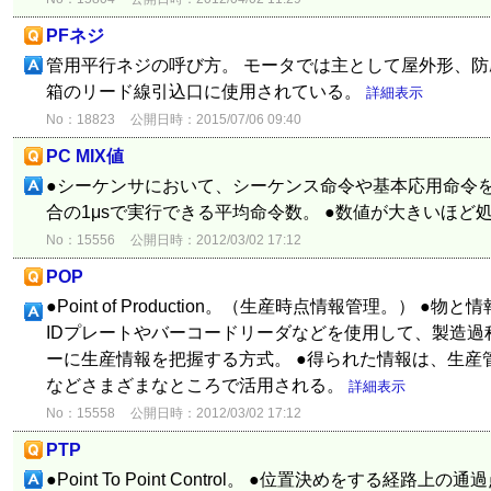
PFネジ
管用平行ネジの呼び方。 モータでは主として屋外形、
箱のリード線引込口に使用されている。
詳細表示
No：18823
公開日時：2015/07/06 09:40
PC MIX値
●シーケンサにおいて、シーケンス命令や基本応用命令
合の1μsで実行できる平均命令数。 ●数値が大きいほど
No：15556
公開日時：2012/03/02 17:12
POP
●Point of Production。（生産時点情報管理。） 
IDプレートやバーコードリーダなどを使用して、製造過
ーに生産情報を把握する方式。 ●得られた情報は、生産
などさまざまなところで活用される。
詳細表示
No：15558
公開日時：2012/03/02 17:12
PTP
●Point To Point Control。 ●位置決めをする経