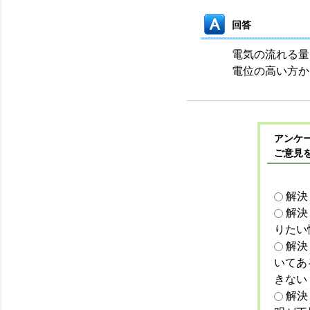
回答
電気の流れる量
電位の高い方か
アンケー
ご意見
解決
解決
りたい
解決
いてあ
きない
解決