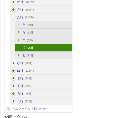
か行
(105件)
さ行
(162件)
た行
(144件)
た
(29件)
ち
(12件)
つ
(5件)
て
(66件)
と
(32件)
な行
(19件)
は行
(115件)
ま行
(24件)
や行
(5件)
ら行
(76件)
わ行
(12件)
アルファベット順
(232件)
お問い合わせ