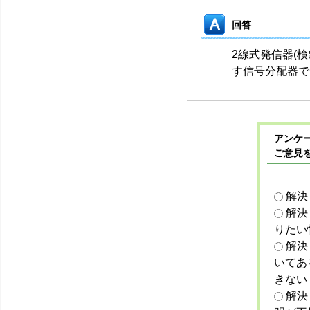
回答
2線式発信器(検
す信号分配器で
アンケー
ご意見
解決
解決
りたい
解決
いてあ
きない
解決