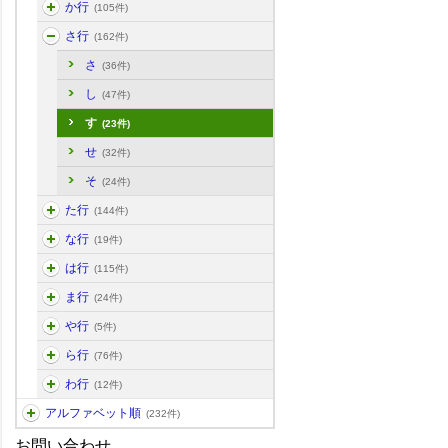
か行
(105件)
さ行
(162件)
さ
(36件)
し
(47件)
す
(23件)
せ
(32件)
そ
(24件)
た行
(144件)
な行
(19件)
は行
(115件)
ま行
(24件)
や行
(5件)
ら行
(76件)
わ行
(12件)
アルファベット順
(232件)
お問い合わせ