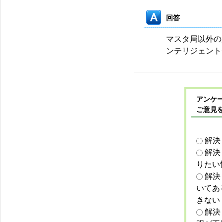
回答
マスタ局以外の
ンテリジェント
アンケー
ご意見
解決
解決
りたい
解決
いてあ
きない
解決