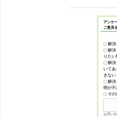
アンケー
ご意見
解決
解決
りたい
解決
いてあ
きない
解決
明が不
その
お問い合