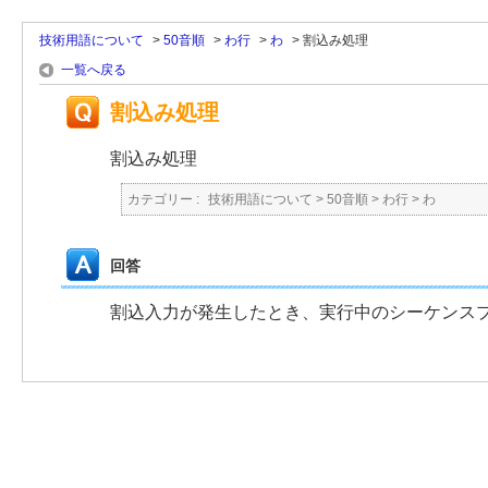
技術用語について
>
50音順
>
わ行
>
わ
>
割込み処理
一覧へ戻る
割込み処理
割込み処理
カテゴリー :
技術用語について
>
50音順
>
わ行
>
わ
回答
割込入力が発生したとき、実行中のシーケンス