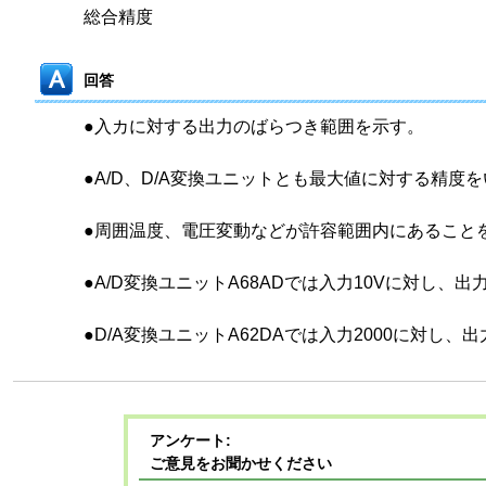
総合精度
回答
●入カに対する出力のばらつき範囲を示す。
●A/D、D/A変換ユニットとも最大値に対する精度
●周囲温度、電圧変動などが許容範囲内にあること
●A/D変換ユニットA68ADでは入力10Vに対し、出力
●D/A変換ユニットA62DAでは入力2000に対し、出
アンケート:
ご意見をお聞かせください