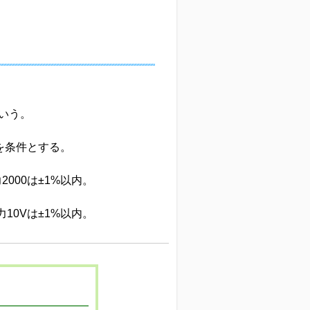
をいう。
を条件とする。
2000は±1%以内。
力10Vは±1%以内。