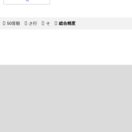
50音順
さ行
そ
総合精度