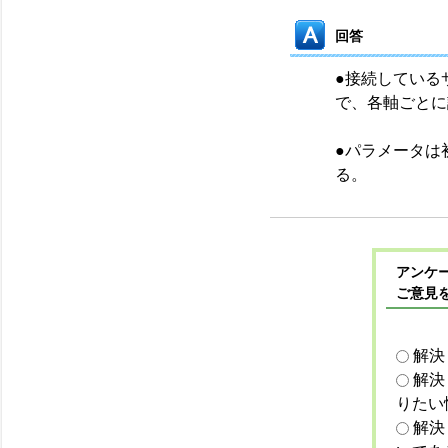
回答
●接続している
で、各軸ごとに
●パラメータは
る。
アンケー
ご意見
解決
解決
りたい
解決