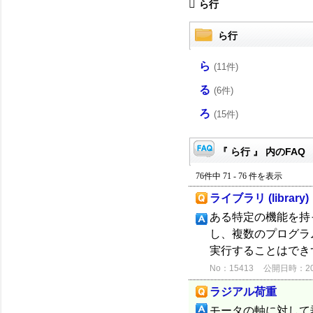
ら行
ら行
ら
(11件)
る
(6件)
ろ
(15件)
『 ら行 』 内のFAQ
76件中 71 - 76 件を表示
ライブラリ (library)
ある特定の機能を持
し、複数のプログラ
実行することはでき
No：15413
公開日時：2012
ラジアル荷重
モータの軸に対して