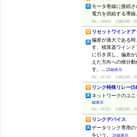
モータ巻線に接続さ
電力を供給する導線
No：18843
公開日時：2015
リセットワインドア
偏差が過大である時
す。積算器ワインド
に引き戻し、偏差が
えた方向への積分動
す。...
詳細表示
No：15743
公開日時：2012
リンク特殊リレー(SB
ネットワークのユニ
細表示
No：15757
公開日時：2012
リンクデバイス
データリンク専用の
をいう。
詳細表示