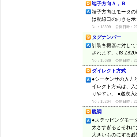
端子方向Ａ，Ｂ
端子方向はモータの
は配線口の向きを示
No：18899
公開日時：2015
タグナンバー
計装各機器に対して
されます。JIS Z8
No：15686
公開日時：2012
ダイレクト方式
●シーケンサの入力
イレクト方式は、入
りやすい。 ●遂次
No：15264
公開日時：2012
脱調
●ステッピングモー
太さすぎるとそれに
大きいものにする必