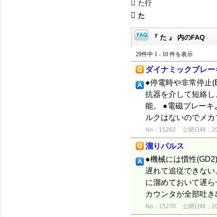
た行
た
『 た 』 内のFAQ
29件中 1 - 10 件を表示
ダイナミックブレー
●停電時や非常停止
抗器を介して短絡し
能。 ●電磁ブレー
ルクはないのでメカ
No：15262
公開日時：2012
溜りパルス
●機械には慣性(G
遅れて追従できない
に溜めておいて遅ら
カウンタが全部吐き出
No：15270
公開日時：2012