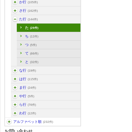
か行
(105件)
さ行
(162件)
た行
(144件)
た
(29件)
ち
(12件)
つ
(5件)
て
(66件)
と
(32件)
な行
(19件)
は行
(115件)
ま行
(24件)
や行
(5件)
ら行
(76件)
わ行
(12件)
アルファベット順
(232件)
お問い合わせ