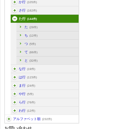
か行
(105件)
さ行
(162件)
た行
(144件)
た
(29件)
ち
(12件)
つ
(5件)
て
(66件)
と
(32件)
な行
(19件)
は行
(115件)
ま行
(24件)
や行
(5件)
ら行
(76件)
わ行
(12件)
アルファベット順
(232件)
お問い合わせ