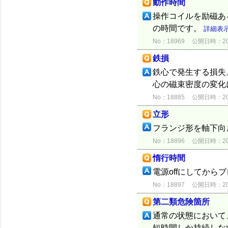
動作時間
操作コイルを励磁あ
の時間です。
詳細表
No：18969
公開日時：2015
鉄損
鉄心で発生する損失
心の磁束密度の変化
No：18885
公開日時：2015
立形
フランジ形を軸下向
No：18896
公開日時：2015
惰行時間
電源offにしてか
No：18897
公開日時：2015
第二類危険箇所
通常の状態において
短時間しか持続しな