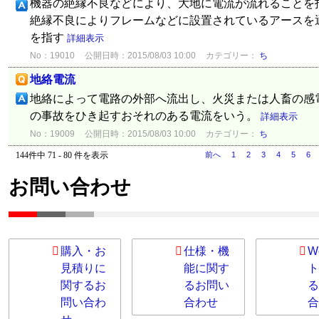
機器の絶縁不良などにより、大地に電流が流れることを
絶縁不良によりフレームなどに設置されているアースを
を指す
詳細表示
No：19010
公開日時：2015/08/03 10:00
カテゴリー：
ち
地絡電流
地絡によって電路の外部へ流出し、火災または人畜の感
の事故をひき起すおそれのある電流をいう。
詳細表示
No：19009
公開日時：2015/08/03 10:00
カテゴリー：
ち
144件中 71 - 80 件を表示
前へ
1
2
3
4
5
6
お問い合わせ
購入・お
仕様・機
W
見積りに
能に関す
ト
関するお
るお問い
る
問い合わ
合わせ
合