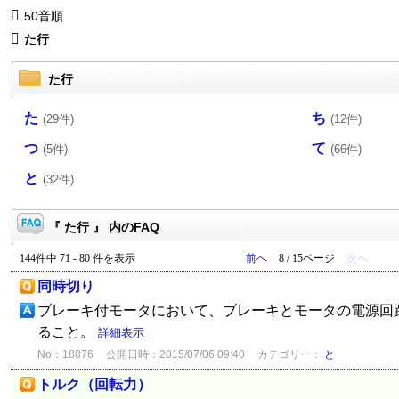
50音順
た行
た行
た
ち
(29件)
(12件)
つ
て
(5件)
(66件)
と
(32件)
『 た行 』 内のFAQ
144件中 71 - 80 件を表示
前へ
8 / 15ページ
次へ
同時切り
ブレーキ付モータにおいて、ブレーキとモータの電源回
ること。
詳細表示
No：18876
公開日時：2015/07/06 09:40
カテゴリー：
と
トルク（回転力）