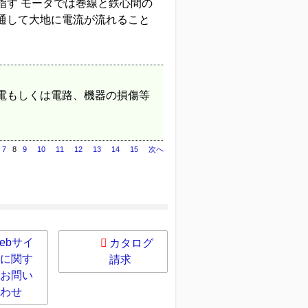
指す モータでは巻線と鉄心間の
通して大地に電流が流れること
電もしくは電路、機器の損傷等
7
8
9
10
11
12
13
14
15
次へ
ebサイ
カタログ
に関す
請求
お問い
わせ