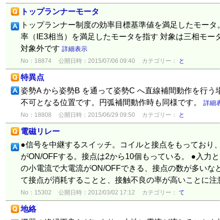
トップランナーモータ
トップランナー制度の効率目標基準値を満足したモータ
率（IE3相当）を満足したモータを指す 対象は三相モ
対象外です
詳細表示
No：18874
公開日時：2015/07/06 09:40
カテゴリー：
と
特異点
姿勢A から姿勢B を通って姿勢C へ直線補間動作を行
不可となる位置です。円弧補間動作時も同様です。
詳細
No：18808
公開日時：2015/06/29 09:50
カテゴリー：
と
電磁リレー
●信号を中継するスイッチ。コイルと接点をもっており
がON/OFFする。接点は2から10個もっている。 ●入
の小電流で大電流がON/OFFできる、接点の数が多いな
て接点が消耗することと、接触不良の率が高いことに注意を
No：15302
公開日時：2012/03/02 17:12
カテゴリー：
て
地絡