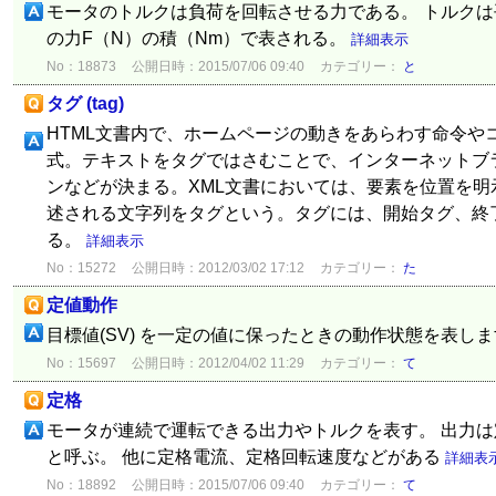
モータのトルクは負荷を回転させる力である。 トルクは
の力F（N）の積（Nm）で表される。
詳細表示
No：18873
公開日時：2015/07/06 09:40
カテゴリー：
と
タグ (tag)
HTML文書内で、ホームページの動きをあらわす命令や
式。テキストをタグではさむことで、インターネットブ
ンなどが決まる。XML文書においては、要素を位置を明
述される文字列をタグという。タグには、開始タグ、終
る。
詳細表示
No：15272
公開日時：2012/03/02 17:12
カテゴリー：
た
定値動作
目標値(SV) を一定の値に保ったときの動作状態を表し
No：15697
公開日時：2012/04/02 11:29
カテゴリー：
て
定格
モータが連続で運転できる出力やトルクを表す。 出力
と呼ぶ。 他に定格電流、定格回転速度などがある
詳細表
No：18892
公開日時：2015/07/06 09:40
カテゴリー：
て