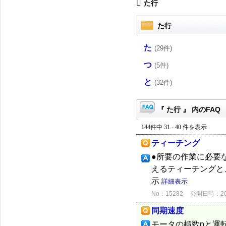
た行
た行
た
(29件)
つ
(5件)
と
(32件)
『 た行 』 内のFAQ
144件中 31 - 40 件を表示
ティーチング
●所要の作業に必要
えるティーチングと
示
詳細表示
No：15282
公開日時：2012
同期速度
モータの極数pと運転周