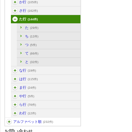
か行
(105件)
さ行
(162件)
た行
(144件)
た
(29件)
ち
(12件)
つ
(5件)
て
(66件)
と
(32件)
な行
(19件)
は行
(115件)
ま行
(24件)
や行
(5件)
ら行
(76件)
わ行
(12件)
アルファベット順
(232件)
お問い合わせ