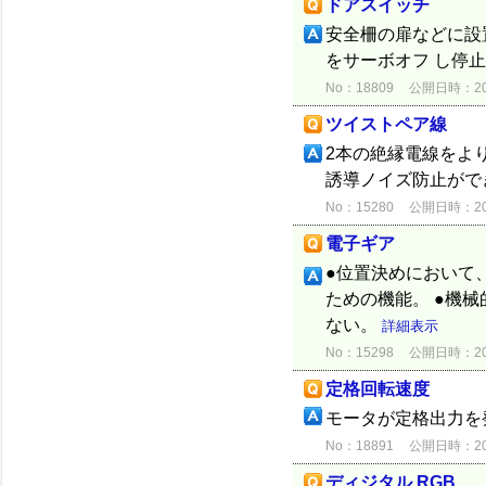
ドアスイッチ
安全柵の扉などに設
をサーボオフ し停
No：18809
公開日時：2015
ツイストペア線
2本の絶縁電線をよ
誘導ノイズ防止がで
No：15280
公開日時：2012
電子ギア
●位置決めにおいて
ための機能。 ●機
ない。
詳細表示
No：15298
公開日時：2012
定格回転速度
モータが定格出力を発
No：18891
公開日時：2015
ディジタル RGB