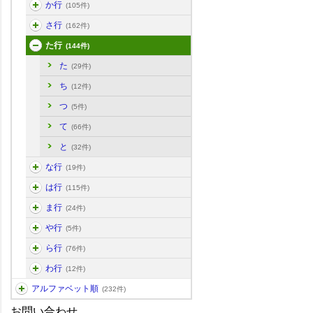
か行
(105件)
さ行
(162件)
た行
(144件)
た
(29件)
ち
(12件)
つ
(5件)
て
(66件)
と
(32件)
な行
(19件)
は行
(115件)
ま行
(24件)
や行
(5件)
ら行
(76件)
わ行
(12件)
アルファベット順
(232件)
お問い合わせ