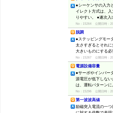
●シーケンサの入力
イレクト方式は、入
りやすい。 ●遂次
No：15264
公開日時：2012
脱調
●ステッピングモー
太さすぎるとそれに
大きいものにする必
No：15267
公開日時：2012
電源設備容量
●サーボやインバー
源電圧が低下しない
は、運転パターンに
No：15296
公開日時：2012
第一波波高値
励磁突入電流の一つ目
に対する倍数で表現