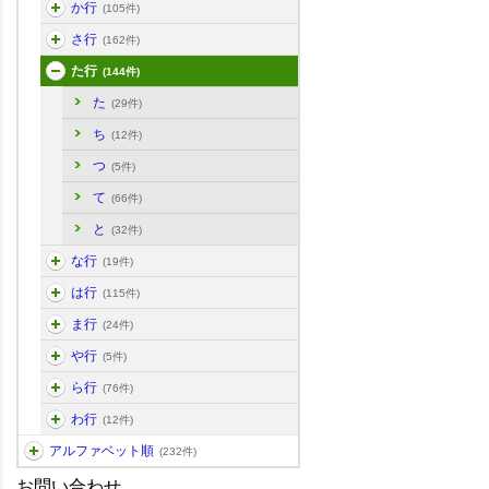
か行
(105件)
さ行
(162件)
た行
(144件)
た
(29件)
ち
(12件)
つ
(5件)
て
(66件)
と
(32件)
な行
(19件)
は行
(115件)
ま行
(24件)
や行
(5件)
ら行
(76件)
わ行
(12件)
アルファベット順
(232件)
お問い合わせ