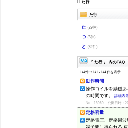
た行
た行
た
(29件)
つ
(5件)
と
(32件)
『 た行 』 内のFAQ
144件中 141 - 144 件を表示
動作時間
操作コイルを励磁あ
の時間です。
詳細表
No：18969
公開日時：2015
定格容量
定格電圧、定格周波
端子間に得られる 