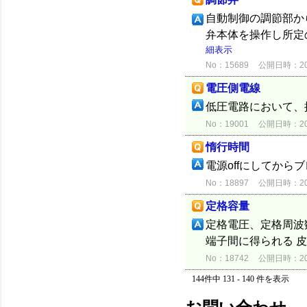
自動制御の調節部か
弁本体を操作し所定
細表示
No：15689
公開日時：2012
電圧側電線
低圧電路において、
No：19001
公開日時：2015
惰行時間
電源offにしてか
No：18897
公開日時：2015
定格容量
定格電圧、定格周波
端子間に得られる 
No：18742
公開日時：2015
144件中 131 - 140 件を表示