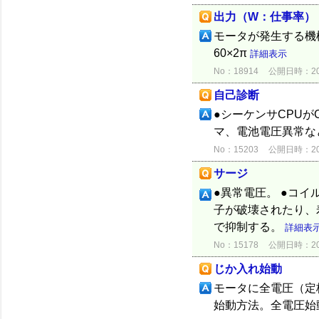
出力（W：仕事率）
モータが発生する機
60×2π
詳細表示
No：18914
公開日時：2015
自己診断
●シーケンサCPU
マ、電池電圧異常な
No：15203
公開日時：2012
サージ
●異常電圧。 ●コイ
子が破壊されたり、
で抑制する。
詳細表
No：15178
公開日時：2012
じか入れ始動
モータに全電圧（定
始動方法。全電圧始