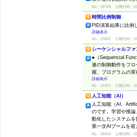
No：18743
公開日時：2015
時間比例制御
PID演算結果に比
詳細表示
No：15662
公開日時：2012
シーケンシャルファ
●（Sequencial 
連の制御動作をフロ
握、プログラムの実
詳細表示
No：15201
公開日時：2012
人工知能（AI）
人工知能（AI、Arti
のです。学習や推論
動化したシステムを
第一次AIブームを迎え
No：38404
公開日時：2021