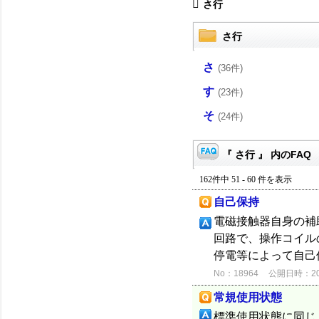
さ行
さ行
さ
(36件)
す
(23件)
そ
(24件)
『 さ行 』 内のFAQ
162件中 51 - 60 件を表示
自己保持
電磁接触器自身の補
回路で、操作コイル
停電等によって自己
No：18964
公開日時：2015
常規使用状態
標準使用状態に同じ