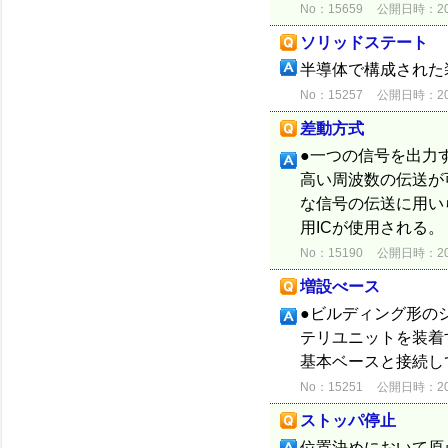
No：15659
公開日時：2012
ソリッドステート
半導体で構成された
No：15257
公開日時：2012
差動方式
●一つの信号を出力
高い周波数の伝送が
な信号の伝送に用い
用ICが使用される。
No：15190
公開日時：2012
増設べース
●ビルディング形の
テリユニットを装着
基本ベースと接続し
No：15251
公開日時：2012
ストッパ停止
位置決めにおいて原