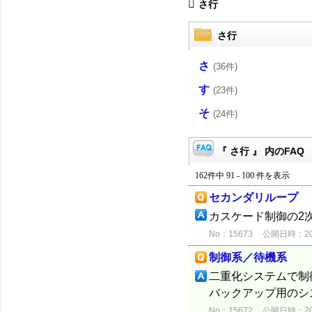
さ行
さ行
さ
(36件)
す
(23件)
そ
(24件)
『 さ行 』 内のFAQ
162件中 91 - 100 件を表示
セカンダリループ
カスケード制御の2次
No：15673
公開日時：2012
制御系／待機系
二重化システムで制
バックアップ用のシ
No：15672
公開日時：2012