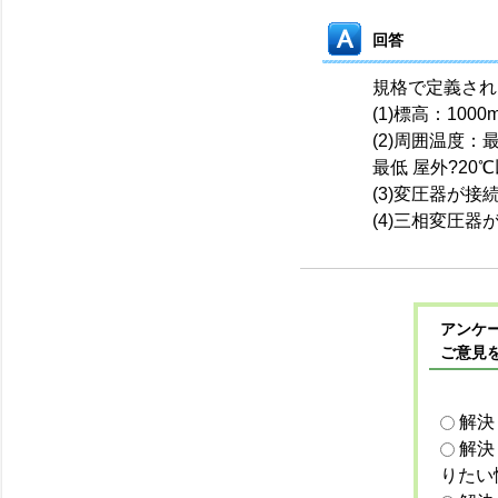
回答
規格で定義され
(1)標高：100
(2)周囲温度：
最低 屋外?20
(3)変圧器が
(4)三相変圧
アンケー
ご意見
解決
解決
りたい