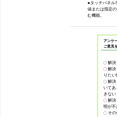
●タッチパネル
値または指定の
む機能。
アンケー
ご意見
解決
解決
りたい
解決
いてあ
きない
解決
明が不
その