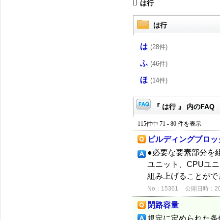
は行
は行
は
(28件)
ふ
(46件)
ほ
(14件)
『 は行 』 内のFAQ
115件中 71 - 80 件を表示
ビルディングブロッ
●必要な要素部分を組
ユニット、CPUユ
組み上げることがで
No：15361
公開日時：2012
閉路容量
規定に定められた条