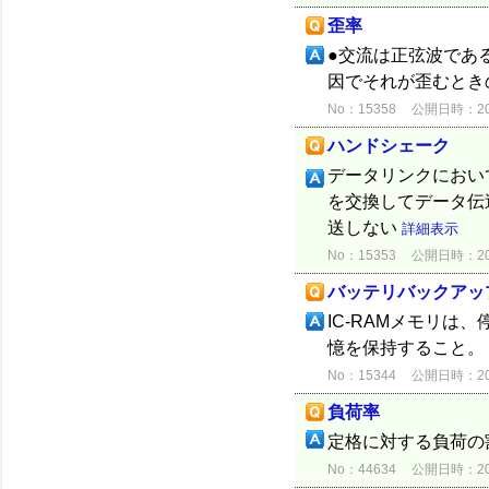
歪率
●交流は正弦波であ
因でそれが歪むとき
No：15358
公開日時：2012
ハンドシェーク
データリンクにおい
を交換してデータ伝
送しない
詳細表示
No：15353
公開日時：2012
バッテリバックアッ
IC-RAMメモリ
憶を保持すること。
No：15344
公開日時：2012
負荷率
定格に対する負荷の
No：44634
公開日時：2024