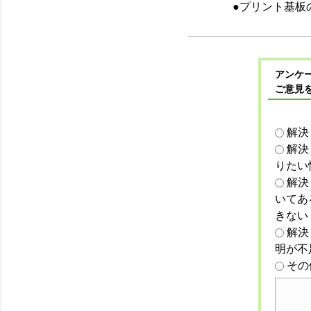
●プリント基板
アンケー
ご意見
解決
解決
りたい
解決
いてあ
きない
解決
明が不
その