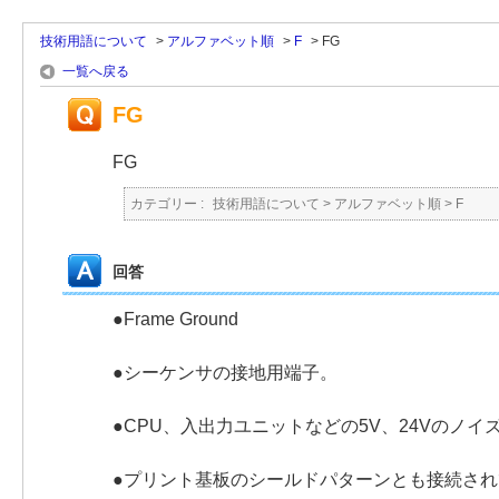
技術用語について
>
アルファベット順
>
F
>
FG
一覧へ戻る
FG
FG
カテゴリー :
技術用語について
>
アルファベット順
>
F
回答
●Frame Ground
●シーケンサの接地用端子。
●CPU、入出力ユニットなどの5V、24Vのノ
●プリント基板のシールドパターンとも接続され