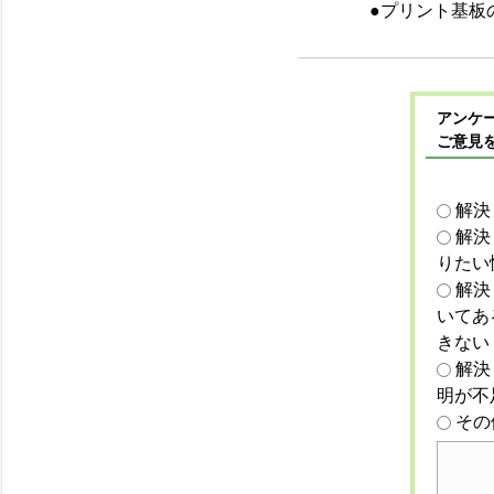
●プリント基板
アンケー
ご意見
解決
解決
りたい
解決
いてあ
きない
解決
明が不
その