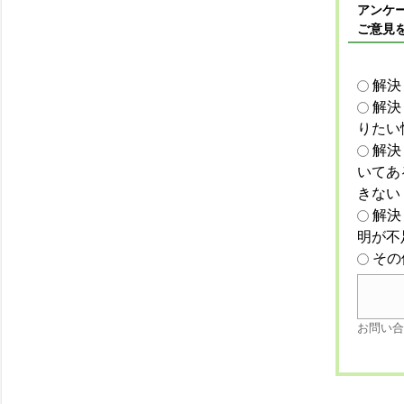
アンケー
ご意見
解決
解決
りたい
解決
いてあ
きない
解決
明が不
その
お問い合