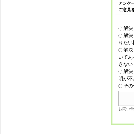
アンケー
ご意見
解決
解決
りたい
解決
いてあ
きない
解決
明が不
その
お問い合