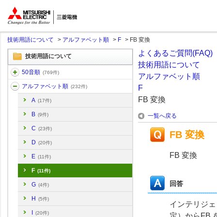
ここから本文
よくあるご質問(FAQ)
技術用語について
技術用語について
>
アルファベット順
>
F
>
FB 変換
よくあるご質問(FAQ)
技術用語について
技術用語について
50音順
(769件)
アルファベット順
アルファベット順
(232件)
F
FB 変換
A
(17件)
B
(9件)
一覧へ戻る
C
(23件)
FB 変換
D
(20件)
FB 変換
E
(11件)
F
(11件)
回答
G
(4件)
H
(5件)
インテリジェ
I
(20件)
定）からFB