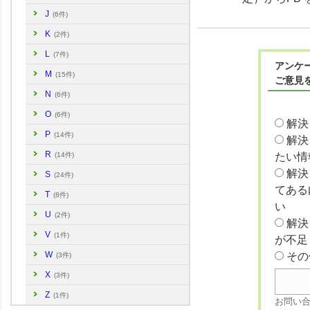
J
(6件)
K
(2件)
L
(7件)
アンケー
M
(15件)
ご意見
N
(6件)
O
(6件)
解決
P
(14件)
解決
R
(14件)
たい情
解決
S
(24件)
てある
T
(8件)
い
U
(2件)
解決
V
(1件)
が不足
W
その
(3件)
X
(3件)
Z
(1件)
お問い