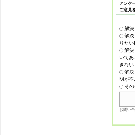
アンケー
ご意見
解決
解決
りたい
解決
いてあ
きない
解決
明が不
その
お問い合