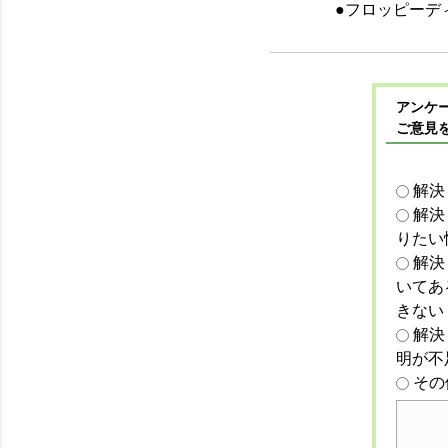
●フロッピーデ
アンケー
ご意見
解決
解決
りたい
解決
いてあ
きない
解決
明が不
その