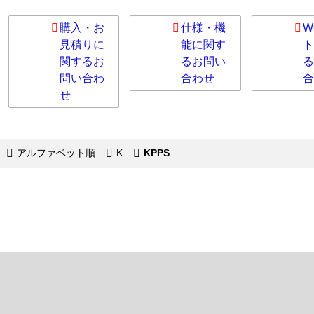
購入・お
仕様・機
W
見積りに
能に関す
ト
関するお
るお問い
る
問い合わ
合わせ
合
せ
アルファベット順
K
KPPS