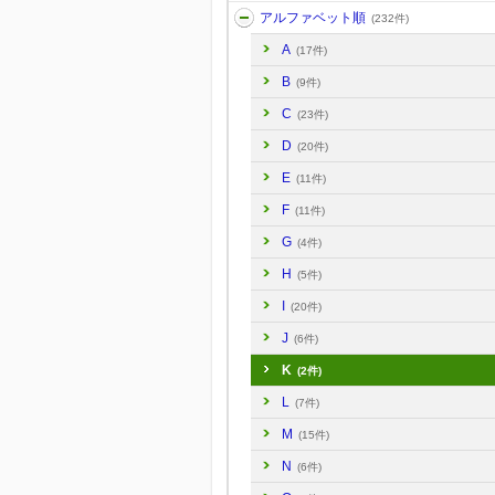
アルファベット順
(232件)
A
(17件)
B
(9件)
C
(23件)
D
(20件)
E
(11件)
F
(11件)
G
(4件)
H
(5件)
I
(20件)
J
(6件)
K
(2件)
L
(7件)
M
(15件)
N
(6件)