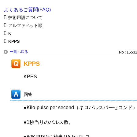
よくあるご質問(FAQ)
技術用語について
アルファベット順
K
KPPS
一覧へ戻る
No : 1553
KPPS
KPPS
回答
●Kilo-pulse per second（キロパルスパーセコンド
●1秒当りのパルス数。
●80KPPSは1秒当り8万パルス。