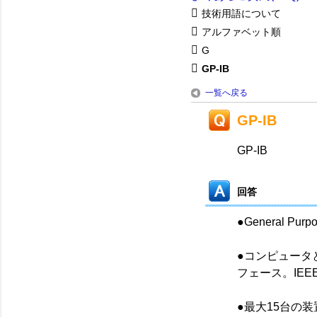
技術用語について
アルファベット順
G
GP-IB
一覧へ戻る
GP-IB
GP-IB
回答
●General Purpo
●コンピュータ
フェース。IEE
●最大15台の