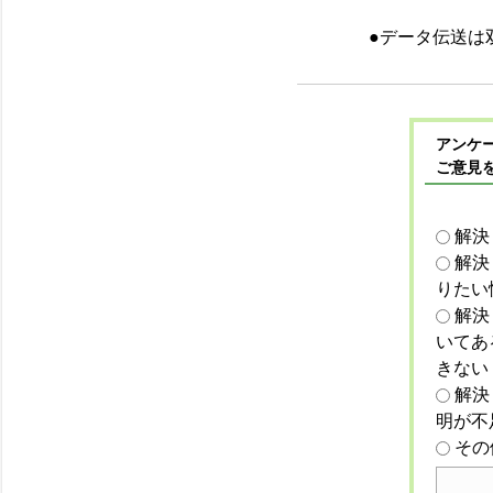
●データ伝送は
アンケー
ご意見
解決
解決
りたい
解決
いてあ
きない
解決
明が不
その