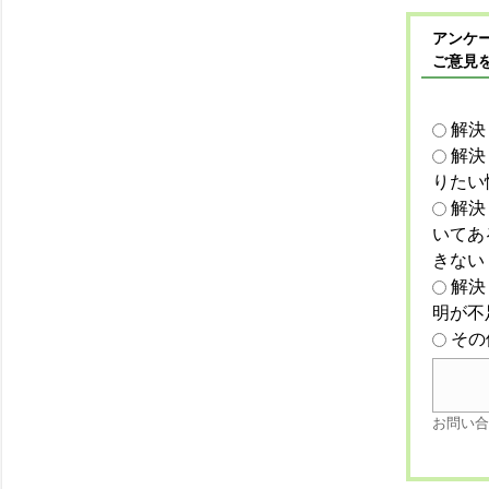
アンケー
ご意見
解決
解決
りたい
解決
いてあ
きない
解決
明が不
その
お問い合