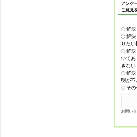
アンケー
ご意見
解決
解決
りたい
解決
いてあ
きない
解決
明が不
その
お問い合