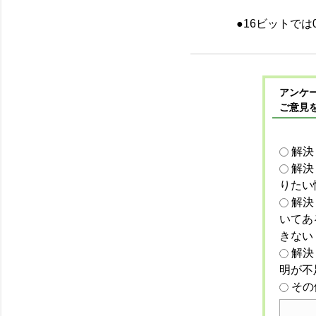
●16ビットでは0
アンケー
ご意見
解決
解決
りたい
解決
いてあ
きない
解決
明が不
その